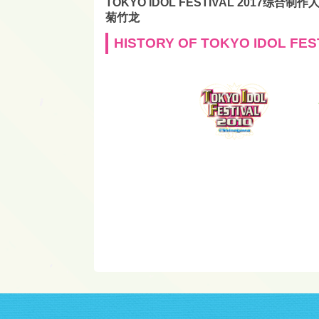
TOKYO IDOL FESTIVAL 2017综合制作
菊竹龙
HISTORY OF TOKYO IDOL FES