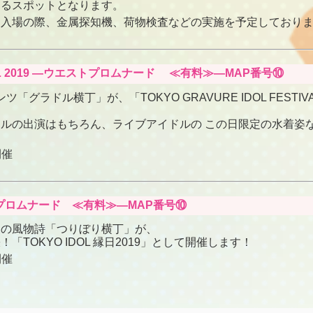
きるスポットとなります。
、入場の際、金属探知機、荷物検査などの実施を予定しており
TIVAL 2019 ―ウエストプロムナード ≪有料≫―MAP番号⑩
ラドル横丁」が、「TOKYO GRAVURE IDOL FESTIVAL
ルの出演はもちろん、ライブアイドルの この日限定の水着姿
開催
エストプロムナード ≪有料≫―MAP番号⑩
夏の風物詩「つりぼり横丁」が、
出張！「TOKYO IDOL 縁日2019」として開催します！
開催