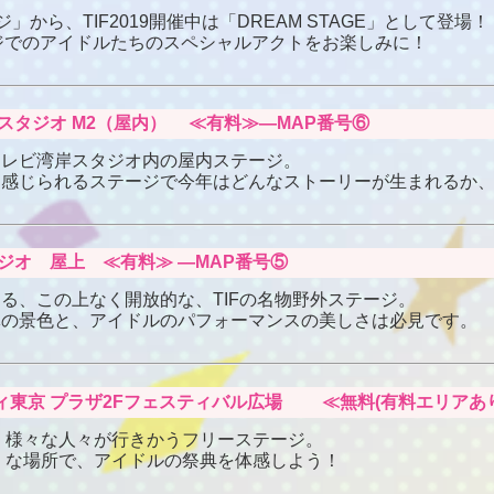
テージ」から、TIF2019開催中は「DREAM STAGE」として登場！
ジでのアイドルたちのスペシャルアクトをお楽しみに！
ビ湾岸スタジオ M2（屋内） ≪有料≫―MAP番号⑥
テレビ湾岸スタジオ内の屋内ステージ。
に感じられるステージで今年はどんなストーリーが生まれるか
スタジオ 屋上 ≪有料≫ ―MAP番号⑤
る、この上なく開放的な、TIFの名物野外ステージ。
体の景色と、アイドルのパフォーマンスの美しさは必見です。
バーシティ東京 プラザ2Fフェスティバル広場 ≪無料(有料エリアあ
、様々な人々が行きかうフリーステージ。
AL」な場所で、アイドルの祭典を体感しよう！