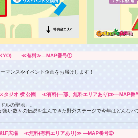
ty (TOKYO) ≪有料≫―MAP番号①
ォーマンスやイベント企画をお届けします！
ビ湾岸スタジオ 横 公園 ≪有料(一部、無料エリアあり)≫―MAP番
イドルの聖地」。
ンが集い数々の伝説を生んできた野外ステージで今年はどんなパ
社屋1F広場 ≪無料(有料エリアあり)≫ ―MAP番号②