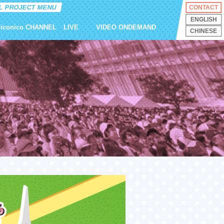
L PROJECT MENU
CONTACT
ENGLISH
niconico CHANNEL
LIVE
VIDEO ONDEMAND
CHINESE