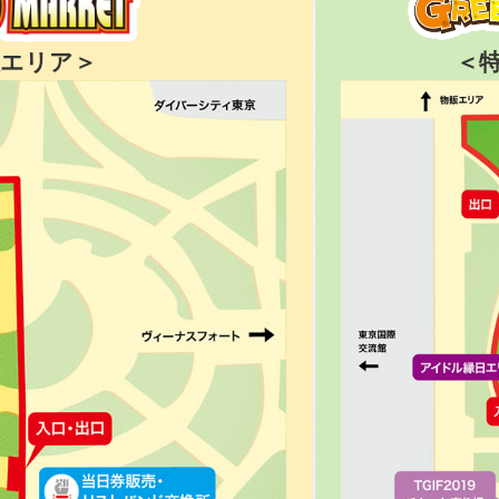
販エリア＞
＜