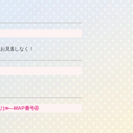
、お見逃しなく！
り)≫―MAP番号④