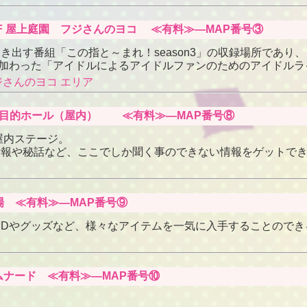
テレビ7F 屋上庭園 フジさんのヨコ ≪有料≫―MAP番号③
出す番組「この指と～まれ！season3」の収録場所であり、
7から加わった「アイドルによるアイドルファンのためのアイドル
ジさんのヨコ エリア
ジオ 多目的ホール（屋内） ≪有料≫―MAP番号⑧
屋内ステージ。
情報や秘話など、ここでしか聞く事のできない情報をゲットで
ル広場 ≪有料≫―MAP番号⑨
CDやグッズなど、様々なアイテムを一気に入手することので
プロムナード ≪有料≫―MAP番号⑩
。