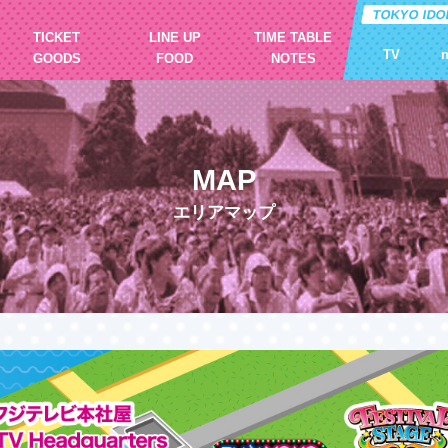
TOKYO IDO
TICKET
LINE UP
TIME TABLE
TV
GOODS
FOOD
NOTES
MAP
エリアマップ