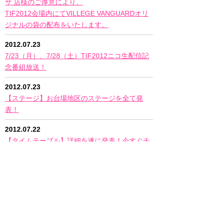
ザ 店様のご厚意により、
TIF2012会場内にてVILLEGE VANGUARDオリ
ジナルの袋の配布をいたします。
2012.07.23
7/23（月）、7/28（土）TIF2012ニコ生配信記
念番組放送！
2012.07.23
【ステージ】お台場地区のステージを全て発
表！
2012.07.22
【タイムテーブル】詳細を遂に発表！今すぐチ
ェック★
2012.07.17
出演アイドルロゴ入りオフィシャルカラーTシ
ャツ登場！
2012.07.13