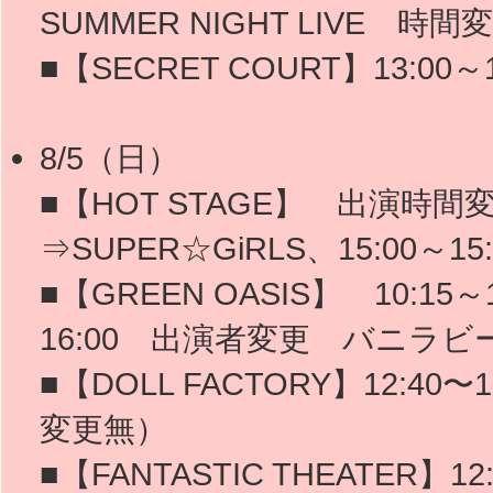
SUMMER NIGHT LIVE 時間
■【SECRET COURT】13:00
8/5（日）
■【HOT STAGE】 出演時間変
⇒SUPER☆GiRLS、15:00～1
■【GREEN OASIS】 10:15
16:00 出演者変更 バニラ
■【DOLL FACTORY】12:
変更無）
■【FANTASTIC THEATER