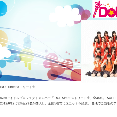
iDOL Streetストリート生
avexアイドルプロジェクトメンバー「iDOL Street ストリート生」全36名。 SUPER
2012/6/12に3期生29名が加入し、全国5都市にユニットを結成。 各地でご当地