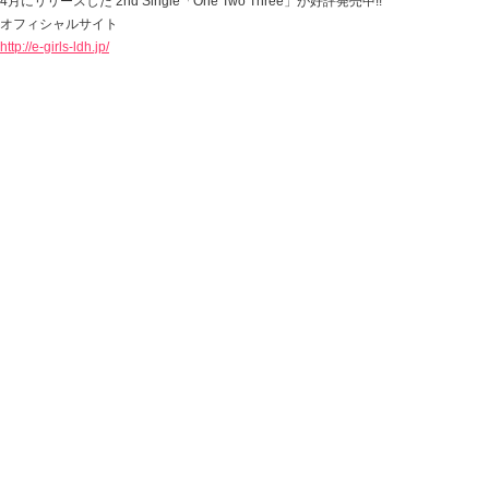
4月にリリースした 2nd Single「One Two Three」が好評発売中!!
オフィシャルサイト
http://e-girls-ldh.jp/