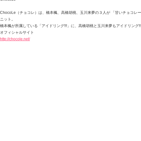
ChocoLe（チョコレ）は、橋本楓、高橋胡桃、玉川来夢の３人が 「甘いチョコレ
ニット。
橋本楓が所属している「アイドリング!!!」に、高橋胡桃と玉川来夢もアイドリング!!
オフィシャルサイト
http://chocole.net/