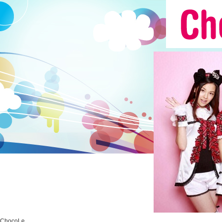
ChocoLe